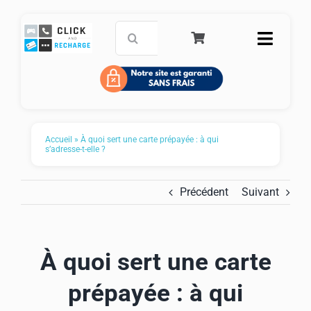
Passer
au
Rechercher:
Toggle
contenu
Naviga
Accueil
Carte de paiement prépayée
Accueil
»
À quoi sert une carte prépayée : à qui
s’adresse-t-elle ?
Recharge mobile
Précédent
Suivant
Service Clients
FAQ
À quoi sert une carte
Panier
prépayée : à qui