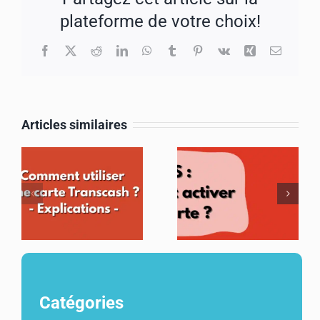
plateforme de votre choix!
Facebook
X
Reddit
LinkedIn
WhatsApp
Tumblr
Pinterest
Vk
Xing
Email
Articles similaires
Catégories