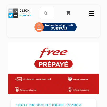
Passer
au
Rechercher:
Toggle
contenu
Naviga
Accueil
Carte de paiement prépayée
Recharge mobile
Service Clients
FAQ
Panier
Accueil
»
Recharge mobile
»
Recharge Free Prépayé