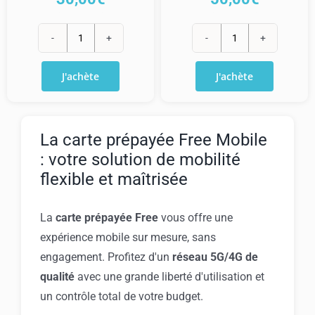
quantité
quantité
de
de
J'achète
J'achète
Recharge
Recharge
Free
Free
Prépayé
Prépayé
La carte prépayée Free Mobile
30€
50€
: votre solution de mobilité
flexible et maîtrisée
La
carte prépayée Free
vous offre une
expérience mobile sur mesure, sans
engagement. Profitez d'un
réseau 5G/4G de
qualité
avec une grande liberté d'utilisation et
un contrôle total de votre budget.