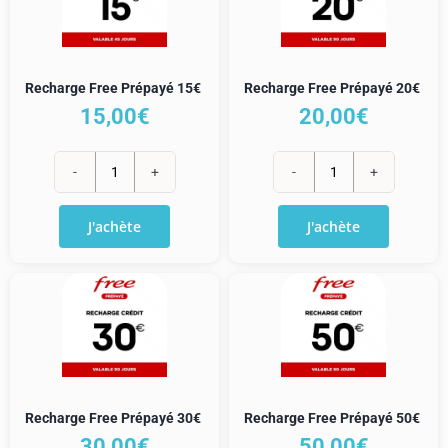
Recharge Free Prépayé 15€
Recharge Free Prépayé 20€
15,00
€
20,00
€
quantité
quantité
de
de
J'achète
J'achète
Recharge
Recharge
Free
Free
Prépayé
Prépayé
15€
20€
Recharge Free Prépayé 30€
Recharge Free Prépayé 50€
30,00
€
50,00
€