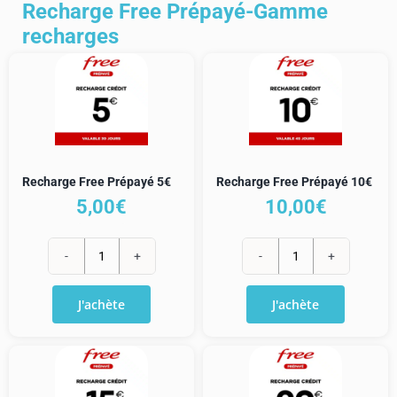
National
National
Recharge Free Prépayé-Gamme
L
XL
recharges
Recharge Free Prépayé 5€
Recharge Free Prépayé 10€
5,00
€
10,00
€
quantité
quantité
de
de
J'achète
J'achète
Recharge
Recharge
Free
Free
Prépayé
Prépayé
5€
10€