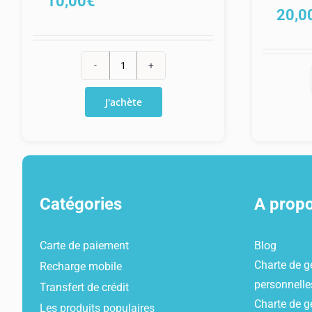
10,00
€
20,0
quantité
de
J'achète
Recharge
Orange
Prêt-
à-
Surfer
Catégories
A prop
10
€
Carte de paiement
Blog
Charte de g
Recharge mobile
personnelle
Transfert de crédit
Charte de g
Les produits populaires