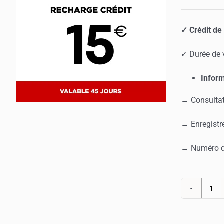
✓ Crédit de
✓ Durée de v
Inform
→ Consultat
→ Enregistre
→ Numéro du
qua
de
Rec