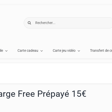
Rechercher:
le
Carte cadeau
Carte jeu vidéo
Transfert de c
arge Free Prépayé 15€