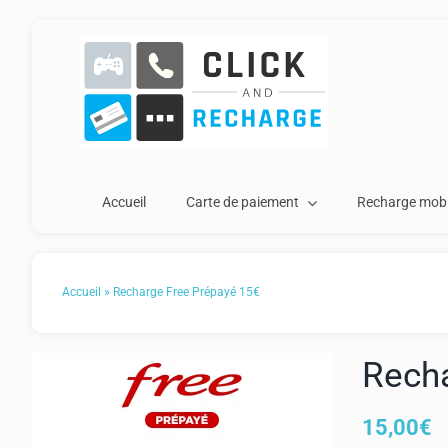
Passer
au
contenu
Accueil
Carte de paiement
Recharge mobi
Accueil
»
Recharge Free Prépayé 15€
Rech
15,00
€