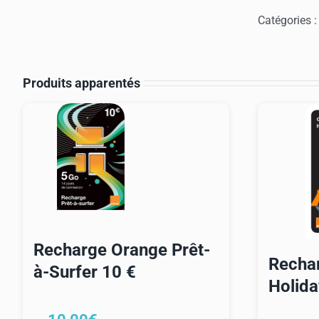
Fre
Catégories 
Pré
15
Produits apparentés
Recharge Orange Prêt-
Recha
à-Surfer 10 €
Holida