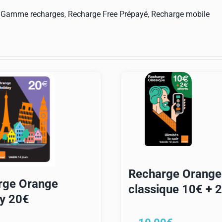
e
:
Gamme recharges
,
Recharge Free Prépayé
,
Recharge mobile
payé
€
Recharge Orange
rge Orange
classique 10€ + 
y 20€