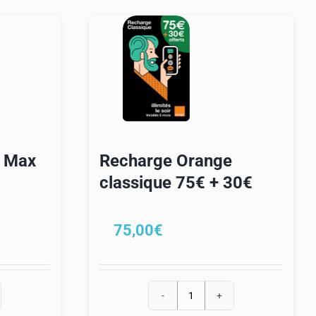
e Max
Recharge Orange
classique 75€ + 30€
75,00
€
quantité