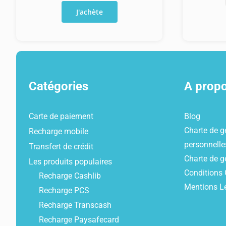
de
J'achète
Recharge
Orange
classique
50€
+
Catégories
A prop
20€
Carte de paiement
Blog
Charte de g
Recharge mobile
personnelle
Transfert de crédit
Charte de g
Les produits populaires
Conditions 
Recharge Cashlib
Mentions L
Recharge PCS
Recharge Transcash
Recharge Paysafecard