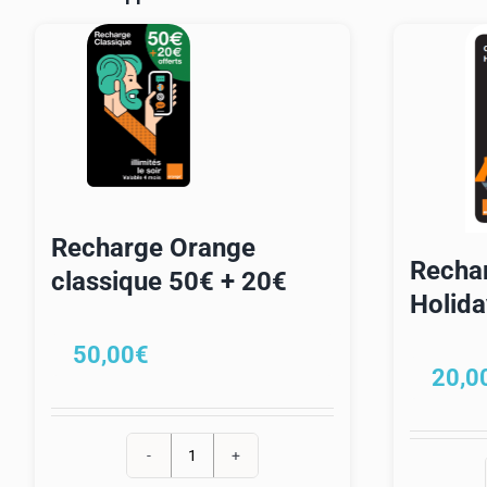
Recharge Orange
Recha
classique 50€ + 20€
Holida
50,00
€
20,0
quantité