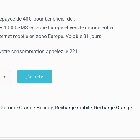
payée de 40€, pour bénéficier de :
 + 1 000 SMS en zone Europe et vers le monde entier
ternet mobile en zone Europe. Valable 31 jours.
 votre consommation appelez le 221.
J'achète
ntité
harge
nge
:
Gamme Orange Holiday
,
Recharge mobile
,
Recharge Orange
iday
€