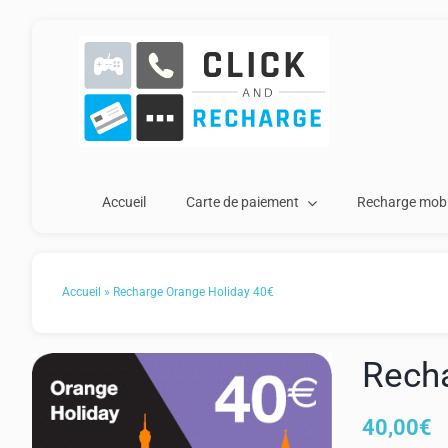
Passer
au
contenu
Accueil
Carte de paiement
Recharge mobi
Accueil
»
Recharge Orange Holiday 40€
Rech
40,00
€