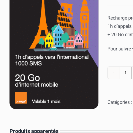
Recharge pré
1h d’appels
+ 20 Go d’in
Pour suivre
qua
de
Rec
Ora
Catégories 
Hol
40
Produits apparentés