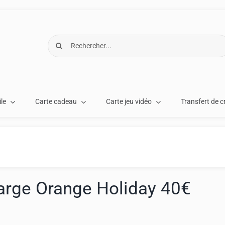
Rechercher:
le
Carte cadeau
Carte jeu vidéo
Transfert de c
arge Orange Holiday 40€