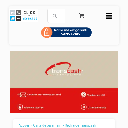
Passer
au
Rechercher:
Toggle
contenu
Naviga
Accueil
Carte de paiement prépayée
Recharge mobile
Service Clients
FAQ
Panier
Accueil
»
Carte de paiement
»
Recharge Transcash