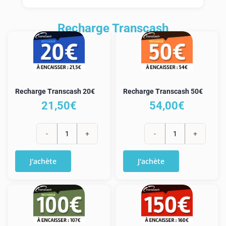
Mon compte
Recharge Transcash
Recharge Transcash 20€
Recharge Transcash 50€
21,50
€
54,00
€
quantité
quantité
de
de
J'achète
J'achète
Recharge
Recharge
Transcash
Transcash
20€
50€