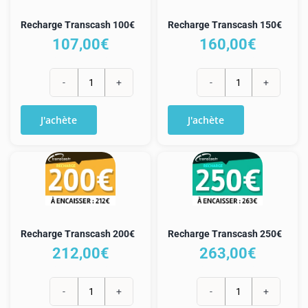
Recharge Transcash 100€
Recharge Transcash 150€
107,00
€
160,00
€
quantité
quantité
de
de
J'achète
J'achète
Recharge
Recharge
Transcash
Transcash
100€
150€
Recharge Transcash 200€
Recharge Transcash 250€
212,00
€
263,00
€
quantité
quantité