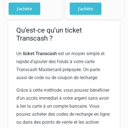
de
de
J'achète
J'achète
Recharge
Recharge
Transcash
Transcash
200€
250€
Qu’est-ce qu’un ticket
Transcash ?
Un
ticket Transcash
est un moyen simple et
rapide d'ajouter des fonds à votre carte
Transcash Mastercard prépayée. On parle
aussi de code ou de coupon de recharge.
Grâce à cette méthode, vous pouvez bénéficier
d'un accès immédiat à votre argent sans avoir
à lier la carte à un compte bancaire. Vous
pouvez acheter des codes de recharge en ligne
ou dans des points de vente et les activer