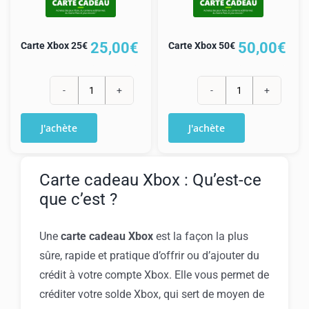
25,00
€
50,00
€
Carte Xbox 25€
Carte Xbox 50€
quantité
quantité
de
de
J'achète
J'achète
Carte
Carte
Xbox
Xbox
25€
50€
Carte cadeau Xbox : Qu’est-ce
que c’est ?
Une
carte cadeau Xbox
est la façon la plus
sûre, rapide et pratique d’offrir ou d’ajouter du
crédit à votre compte Xbox. Elle vous permet de
créditer votre solde Xbox, qui sert de moyen de