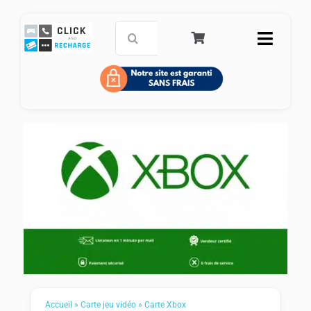
Passer
au
Rechercher:
Toggle
contenu
Naviga
Accueil
Carte de paiement prépayée
Recharge mobile
Service Clients
FAQ
Panier
Accueil
»
Carte jeu vidéo
»
Carte Xbox