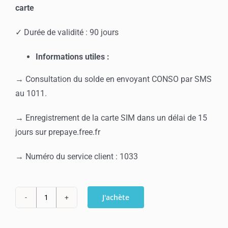
carte
✓ Durée de validité : 90 jours
Informations utiles :
→ Consultation du solde en envoyant CONSO par SMS
au 1011.
→ Enregistrement de la carte SIM dans un délai de 15
jours sur prepaye.free.fr
→ Numéro du service client : 1033
J'achète
quantité
de