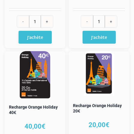
quantité
quantité
de
de
J'achète
J'achète
Recharge
Recharge
Orange
Orange
Monde
classique
10€
10€
+
2€
Recharge Orange Holiday
Recharge Orange Holiday
20€
40€
20,00
€
40,00
€