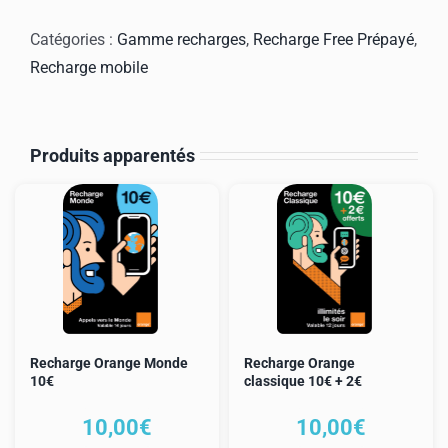
Recharge
Free
Catégories :
Gamme recharges
,
Recharge Free Prépayé
,
Prépayé
Recharge mobile
20€
Produits apparentés
Recharge Orange Monde
Recharge Orange
10€
classique 10€ + 2€
10,00
€
10,00
€