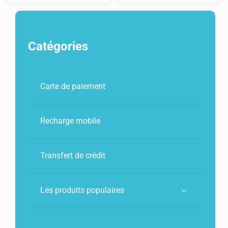
Orange
Orange
internet
Max
mobile
10€
Catégories
10€
+
10
Go
Carte de paiement
Recharge mobile
Transfert de crédit
Les produits populaires