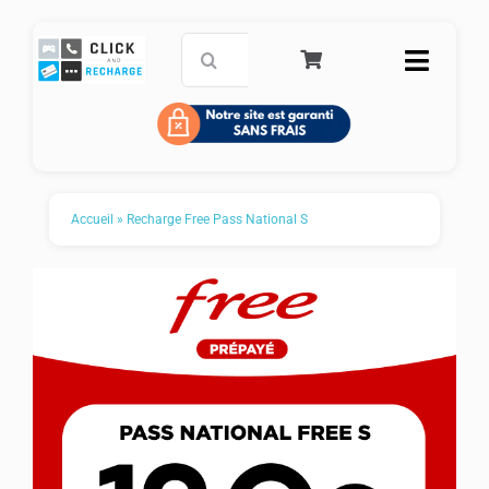
Passer
au
Rechercher:
Toggle
contenu
Naviga
Accueil
Carte de paiement prépayée
Accueil
»
Recharge Free Pass National S
Recharge mobile
Service Clients
FAQ
Panier