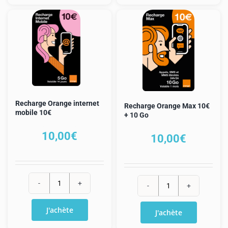
Orange
Orange
classique
Holiday
25€
40€
+
8€
Recharge Orange internet
Recharge Orange Max 10€
mobile 10€
+ 10 Go
10,00
€
10,00
€
quantité
quantité
de
de
J'achète
J'achète
Recharge
Recharge