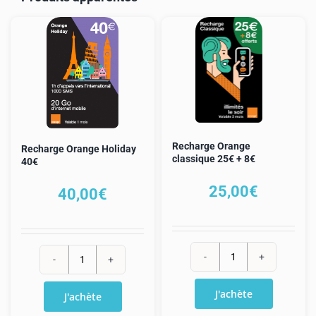
Recharge Orange
Recharge Orange Holiday
classique 25€ + 8€
40€
25,00
€
40,00
€
quantité
quantité
de
de
J'achète
J'achète
Recharge
Recharge