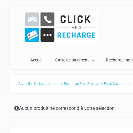
Passer
au
contenu
Accueil
Carte de paiement
Recharge mobi
Accueil
»
Recharge mobile
»
Recharge Free Prépayé
»
Pass Cameroun
Aucun produit ne correspond à votre sélection.