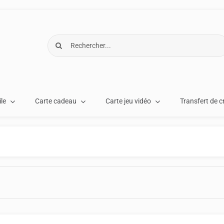
Rechercher:
le
Carte cadeau
Carte jeu vidéo
Transfert de c