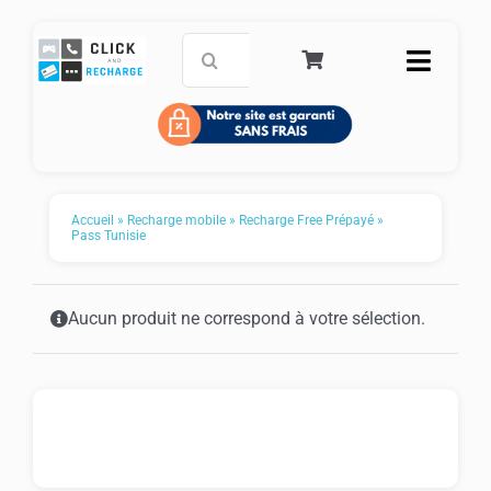
Passer
au
Rechercher:
Toggle
contenu
Naviga
Accueil
Carte de paiement prépayée
Accueil
»
Recharge mobile
»
Recharge Free Prépayé
»
Pass Tunisie
Recharge mobile
Service Clients
Aucun produit ne correspond à votre sélection.
FAQ
Panier