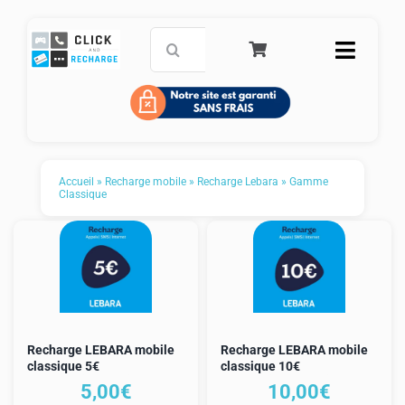
Passer
au
Rechercher:
Toggle
contenu
Naviga
Accueil
Carte de paiement prépayée
Accueil
»
Recharge mobile
»
Recharge Lebara
»
Gamme
Classique
Recharge mobile
Service Clients
FAQ
Recharge LEBARA mobile
Recharge LEBARA mobile
Panier
classique 5€
classique 10€
5,00
€
10,00
€