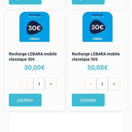
Recharge
Recharge
LEBARA
LEBARA
mobile
mobile
classique
classique
15€
20€
Recharge LEBARA mobile
Recharge LEBARA mobile
classique 30€
classique 50€
30,00
€
50,00
€
quantité
quantité
de
de
J'achète
J'achète
Recharge
Recharge
LEBARA
LEBARA
mobile
mobile
classique
classique