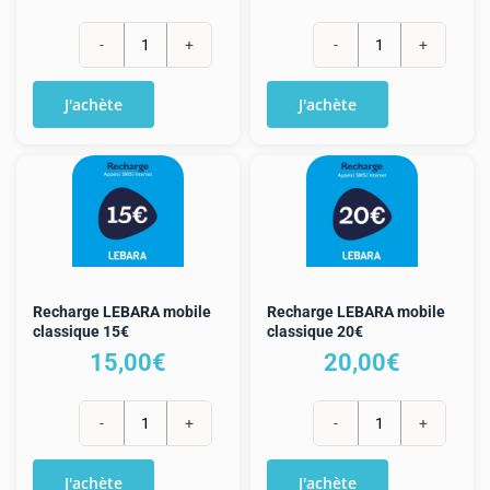
Mon compte
quantité
quantité
de
de
J'achète
J'achète
Recharge
Recharge
LEBARA
LEBARA
mobile
mobile
classique
classique
5€
10€
Recharge LEBARA mobile
Recharge LEBARA mobile
classique 15€
classique 20€
15,00
€
20,00
€
quantité
quantité
de
de
J'achète
J'achète