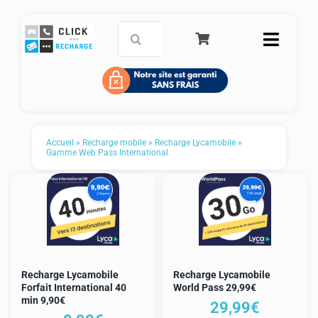
Passer
au
Rechercher:
Toggle
contenu
Naviga
Accueil
Carte de paiement prépayée
Accueil
»
Recharge mobile
»
Recharge Lycamobile
»
Gamme Web Pass International
Recharge mobile
Service Clients
FAQ
Recharge Lycamobile
Recharge Lycamobile
Panier
Forfait International 40
World Pass 29,99€
min 9,90€
29,99
€