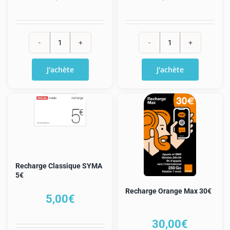
quantité
quantité
de
de
J'achète
J'achète
Recharge
Recharge
Orange
Orange
classique
Max
25€
5€
+
+
8€
20
Mo
Recharge Classique SYMA
5€
Recharge Orange Max 30€
5,00
€
30,00
€