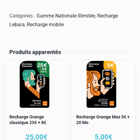
Recharge
LEBARA
Catégories :
Gamme Nationale Illimitée
,
Recharge
forfait
Lebara
,
Recharge mobile
national
illimité
24,99€
Produits apparentés
Recharge Orange
Recharge Orange Max 5€ +
classique 25€ + 8€
20 Mo
25,00
€
5,00
€