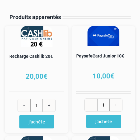
Produits apparentés
PaysafeCard Junior 10€
Recharge Cashlib 20€
10,00
€
20,00
€
quantité
quantité
de
de
J'achète
J'achète
PaysafeCard
Recharge
Junior
Cashlib