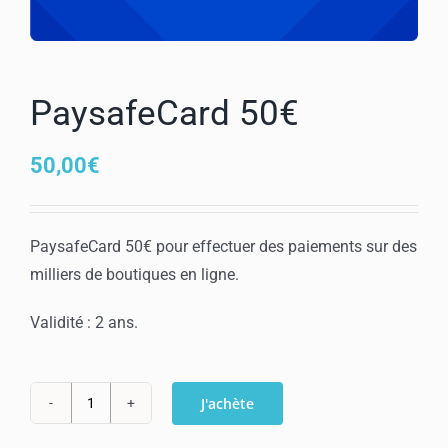
Mon compte
PaysafeCard 50€
50,00
€
PaysafeCard 50€ pour effectuer des paiements sur des
milliers de boutiques en ligne.
Validité : 2 ans.
J'achète
quantité
de