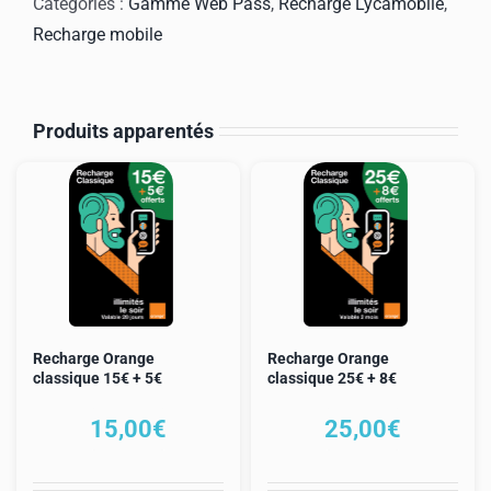
Catégories :
Gamme Web Pass
,
Recharge Lycamobile
,
Web
Recharge mobile
Pass
XL
19,99
Produits apparentés
€
Recharge Orange
Recharge Orange
classique 15€ + 5€
classique 25€ + 8€
15,00
€
25,00
€