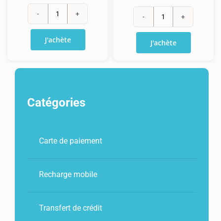
quantité
quantité
de
de
J'achète
J'achète
Recharge
Recharge
Orange
Orange
Monde
Max
10€
10€
Catégories
+
10
Go
Carte de paiement
Recharge mobile
Transfert de crédit