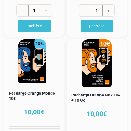
quantité
quantité
de
de
J'achète
J'achète
Recharge
Recharge
Orange
Orange
classique
classique
15€
25€
+
+
5€
8€
Recharge Orange Monde
Recharge Orange Max 10€
10€
+ 10 Go
10,00
€
10,00
€