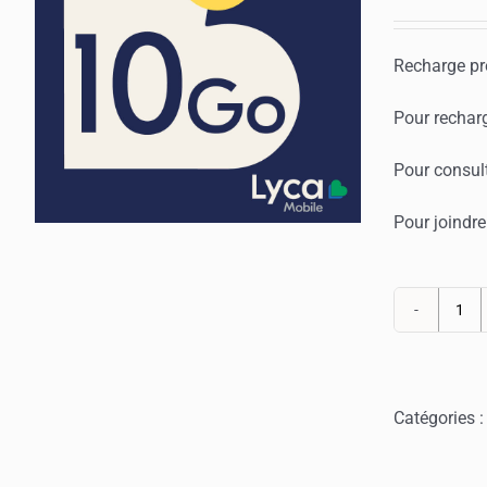
Recharge pr
Pour recharg
Pour consult
Pour joindre
qua
de
Rec
Lyc
Catégories 
We
Pas