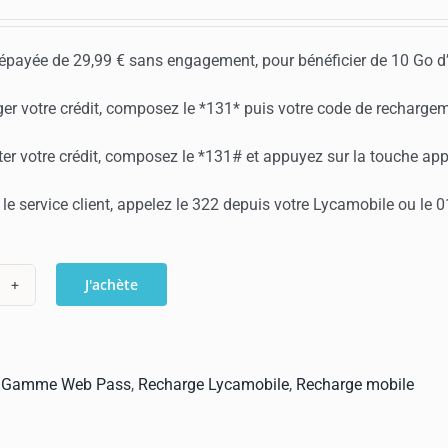
épayée de 29,99 € sans engagement, pour bénéficier de 10 Go d’
er votre crédit, composez le *131* puis votre code de rechargem
er votre crédit, composez le *131# et appuyez sur la touche app
 le service client, appelez le 322 depuis votre Lycamobile ou le 
J'achète
ntité
harge
amobile
:
Gamme Web Pass
,
Recharge Lycamobile
,
Recharge mobile
b
s