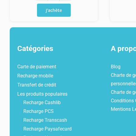
de
J'achète
Recharge
Orange
Monde
10€
Catégories
A prop
Carte de paiement
Blog
Charte de g
Recharge mobile
personnelle
Transfert de crédit
Charte de g
Les produits populaires
Conditions 
Recharge Cashlib
Mentions L
Recharge PCS
Recharge Transcash
Recharge Paysafecard