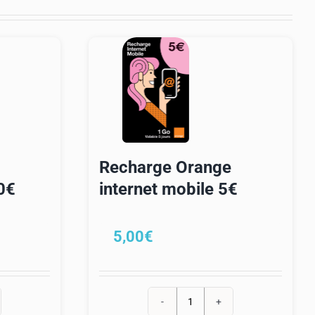
Recharge Orange
0€
internet mobile 5€
5,00
€
quantité