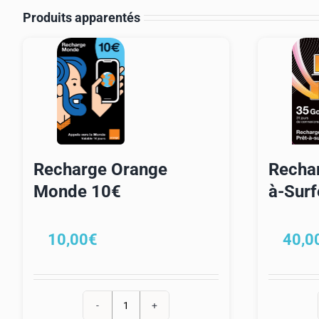
XX
Produits apparentés
29,
€
Recharge Orange
Rechar
Monde 10€
à-Surf
10,00
€
40,0
quantité