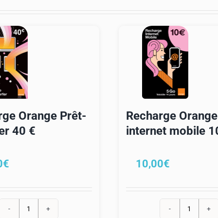
L
99
ge Orange Prêt-
Recharge Orange
er 40 €
internet mobile 1
0
€
10,00
€
quantité
quantité