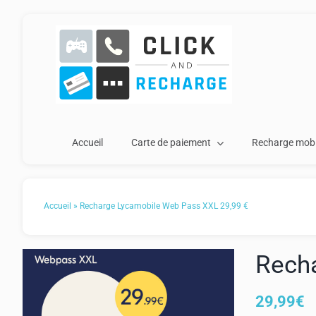
Passer
au
contenu
Accueil
Carte de paiement
Recharge mobi
Accueil
»
Recharge Lycamobile Web Pass XXL 29,99 €
Rech
29,99
€