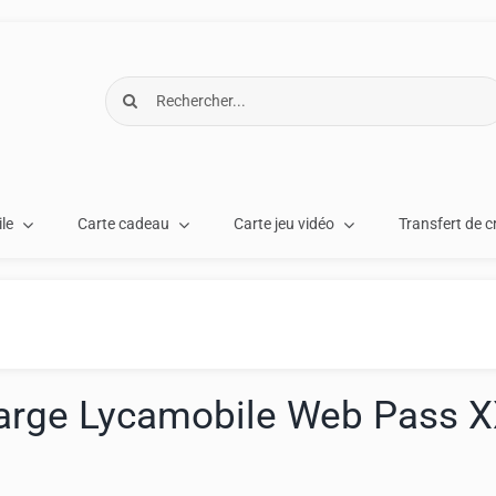
Rechercher:
le
Carte cadeau
Carte jeu vidéo
Transfert de c
arge Lycamobile Web Pass X