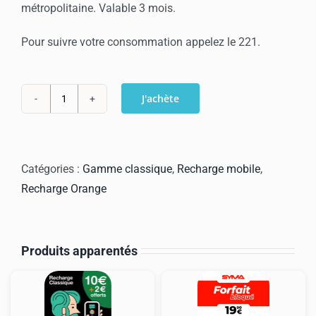
métropolitaine. Valable 3 mois.
Pour suivre votre consommation appelez le 221.
J'achète
quantité
de
Recharge
Orange
Catégories :
Gamme classique
,
Recharge mobile
,
classique
Recharge Orange
35€
+
12€
Produits apparentés