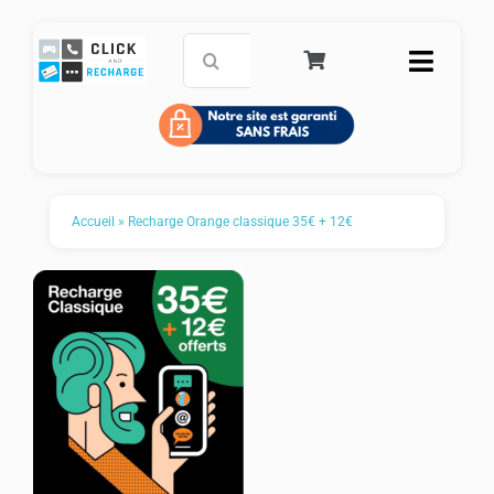
Passer
au
Rechercher:
Toggle
contenu
Naviga
Accueil
Carte de paiement prépayée
Accueil
»
Recharge Orange classique 35€ + 12€
Recharge mobile
Service Clients
FAQ
Panier