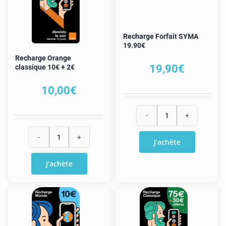
Recharge Forfait SYMA
19.90€
Recharge Orange
19,90
€
classique 10€ + 2€
10,00
€
quantité
de
J'achète
quantité
Recharge
de
J'achète
Forfait
Recharge
SYMA
Orange
19.90€
classique
10€