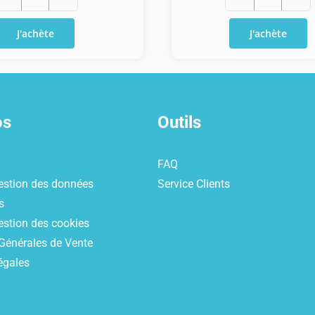
quantité
quantité
de
de
J'achète
J'achète
Ticket
Recharge
Toneo
Neosurf
First
30€
50€
os
Outils
FAQ
estion des données
Service Clients
s
estion des cookies
Générales de Vente
égales