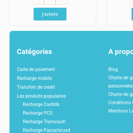
quantité
de
J'achète
Ticket
Toneo
First
15€
Catégories
A prop
Carte de paiement
Blog
Charte de g
Recharge mobile
personnelle
Transfert de crédit
Charte de g
Les produits populaires
Conditions 
Recharge Cashlib
Mentions L
Recharge PCS
Recharge Transcash
Recharge Paysafecard