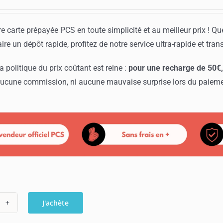
re carte prépayée PCS en toute simplicité et au meilleur prix ! Qu
ire un dépôt rapide, profitez de notre service ultra-rapide et tran
a politique du prix coûtant est reine :
pour une recharge de 50€
 aucune commission, ni aucune mauvaise surprise lors du paieme
J'achète
ntité