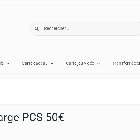
Rechercher:
le
Carte cadeau
Carte jeu vidéo
Transfert de c
arge PCS 50€