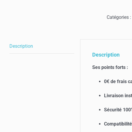
Rec
PC
Catégories 
50
Description
Description
Ses points forts :
0€ de frais c
Livraison ins
Sécurité 100
Compatibilité