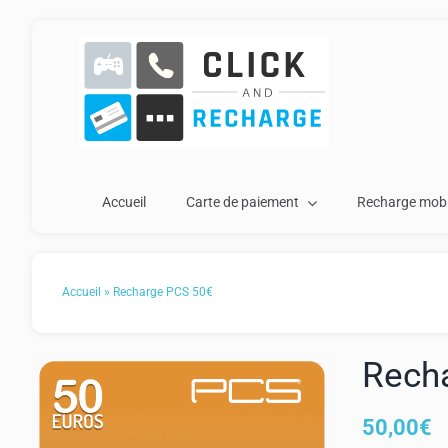
Passer
au
contenu
Accueil
Carte de paiement
Recharge mobi
Accueil
»
Recharge PCS 50€
Rech
50,00
€