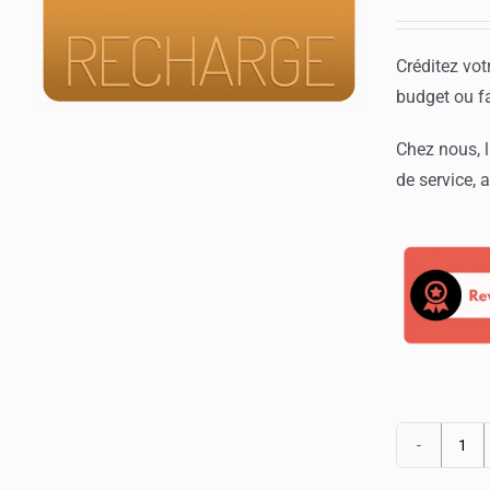
Créditez vot
budget ou fa
Chez nous, l
de service,
qua
de