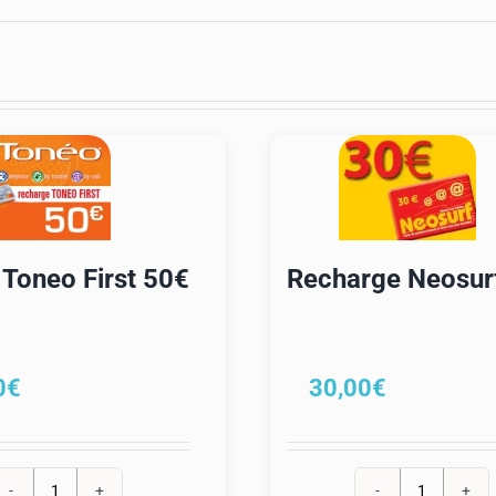
 Toneo First 50€
Recharge Neosur
0
€
30,00
€