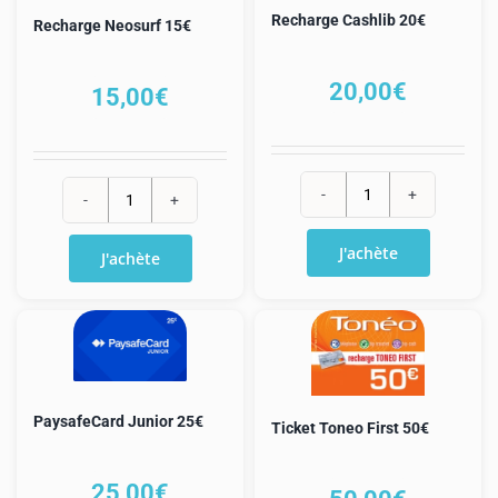
Recharge Cashlib 20€
Recharge Neosurf 15€
20,00
€
15,00
€
quantité
quantité
de
de
J'achète
J'achète
Recharge
Recharge
Cashlib
Neosurf
20€
15€
PaysafeCard Junior 25€
Ticket Toneo First 50€
25,00
€