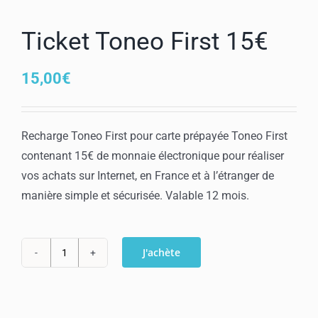
Mon compte
Ticket Toneo First 15€
15,00
€
Recharge Toneo First pour carte prépayée Toneo First
contenant 15€ de monnaie électronique pour réaliser
vos achats sur Internet, en France et à l’étranger de
manière simple et sécurisée. Valable 12 mois.
J'achète
quantité
de
Ticket