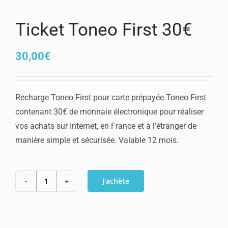
Mon compte
Ticket Toneo First 30€
30,00
€
Recharge Toneo First pour carte prépayée Toneo First
contenant 30€ de monnaie électronique pour réaliser
vos achats sur Internet, en France et à l’étranger de
manière simple et sécurisée. Valable 12 mois.
J'achète
quantité
de
Ticket