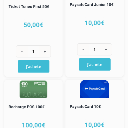
PaysafeCard Junior 10€
Ticket Toneo First 50€
10,00
€
50,00
€
quantité
quantité
de
de
J'achète
J'achète
PaysafeCard
Ticket
Junior
Toneo
10€
First
50€
PaysafeCard 10€
Recharge PCS 100€
10,00
€
100,00
€