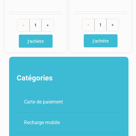
quantité
quantité
de
de
J'achète
J'achète
PaysafeCard
Recharge
10€
PCS
100€
Catégories
Carte de paiement
Recharge mobile