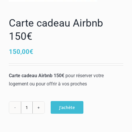
Mon compte
Carte cadeau Airbnb
150€
150,00
€
Carte cadeau Airbnb 150€
pour réserver votre
logement ou pour offrir à vos proches
J'achète
quantité
de
Carte