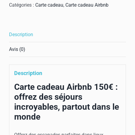
cadeau
Catégories :
Carte cadeau
,
Carte cadeau Airbnb
Airbnb
150€
Description
Avis (0)
Description
Carte cadeau Airbnb 150€ :
offrez des séjours
incroyables, partout dans le
monde
Offrez des escapades parfaites dans lieux