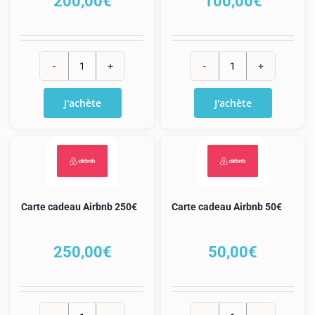
200,00
€
100,00
€
quantité
quantité
de
de
J'achète
J'achète
Carte
Carte
cadeau
cadeau
Airbnb
Airbnb
200€
100€
Carte cadeau Airbnb 250€
Carte cadeau Airbnb 50€
250,00
€
50,00
€