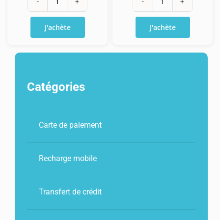
quantité
quantité
de
de
J'achète
J'achète
Carte
Carte
cadeau
cadeau
Airbnb
Airbnb
250€
50€
Catégories
Carte de paiement
Recharge mobile
Transfert de crédit