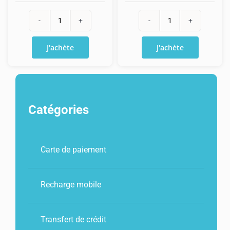
quantité
quantité
de
de
J'achète
J'achète
Recharge
Recharge
Orange
Orange
Max
classique
5€
75€
Catégories
+
+
20
30€
Mo
Carte de paiement
Recharge mobile
Transfert de crédit