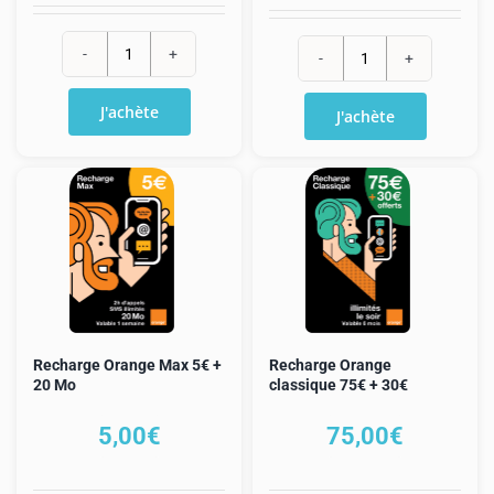
quantité
quantité
de
de
J'achète
J'achète
Recharge
Recharge
Orange
Orange
Prêt-
Holiday
à-
40€
Surfer
40
€
Recharge Orange Max 5€ +
Recharge Orange
20 Mo
classique 75€ + 30€
5,00
€
75,00
€