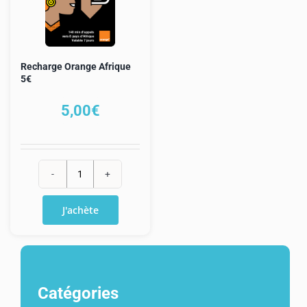
Recharge Orange Afrique
5€
5,00
€
quantité
de
J'achète
Recharge
Orange
Afrique
5€
Catégories