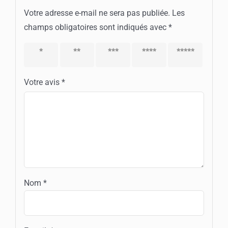
Votre adresse e-mail ne sera pas publiée.
Les
champs obligatoires sont indiqués avec
*
1 étoile
2 étoiles
3 étoiles
4 étoiles
5 étoiles
sur 5
sur 5
sur 5
sur 5
sur 5
Votre avis
*
Nom
*