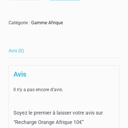
de
Recharge
Orange
Catégorie :
Gamme Afrique
Afrique
10€
Avis (0)
Avis
Il n’y a pas encore d’avis.
Soyez le premier à laisser votre avis sur
“Recharge Orange Afrique 10€”