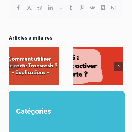
Facebook
X
Reddit
LinkedIn
WhatsApp
Tumblr
Pinterest
Vk
Xing
Email
Articles similaires
Catégories