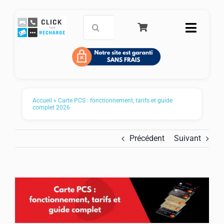
Passer
au
Rechercher:
Toggle
contenu
Naviga
Accueil
Carte de paiement prépayée
Accueil
»
Carte PCS : fonctionnement, tarifs et guide
complet 2026
Recharge mobile
Précédent
Suivant
Service Clients
FAQ
Panier