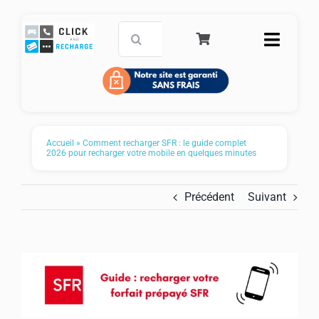
Passer
au
Rechercher:
Toggle
contenu
Naviga
Accueil
Carte de paiement prépayée
Accueil
»
Comment recharger SFR : le guide complet
2026 pour recharger votre mobile en quelques minutes
Recharge mobile
Précédent
Suivant
Service Clients
FAQ
Panier