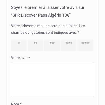
Soyez le premier à laisser votre avis sur
“SFR Discover Pass Algérie 10€”
Votre adresse e-mail ne sera pas publiée.
Les
champs obligatoires sont indiqués avec
*
1 étoile
2 étoiles
3 étoiles
4 étoiles
5 étoiles
sur 5
sur 5
sur 5
sur 5
sur 5
Votre avis
*
Nom
*