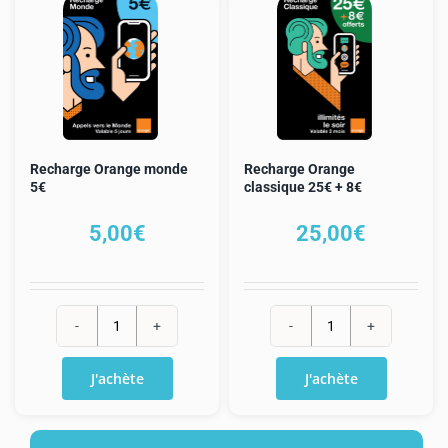
Holiday
Max
20€
10€
+
10
Go
Recharge Orange monde
Recharge Orange
5€
classique 25€ + 8€
5,00
€
25,00
€
quantité
quantité
de
de
J'achète
J'achète
Recharge
Recharge
Orange
Orange