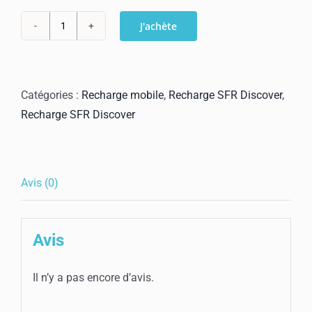
J'achète
quantité
de
SFR
Discover
Catégories :
Recharge mobile
,
Recharge SFR Discover
,
Pass
Recharge SFR Discover
Algérie
10€
Avis (0)
Avis
Il n’y a pas encore d’avis.