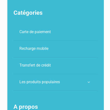
monde
classique
5€
25€
Catégories
+
8€
Carte de paiement
Recharge mobile
Transfert de crédit
Les produits populaires
A propos