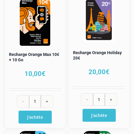
Recharge Orange Holiday
Recharge Orange Max 10€
20€
+ 10 Go
20,00
€
10,00
€
quantité
quantité
de
de
J'achète
J'achète
Recharge
Recharge
Orange
Orange