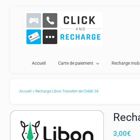
Passer
au
contenu
Accueil
Carte de paiement
Recharge mobi
Accueil
»
Recharge Libon Transfert de Crédit 3€
Recha
3,00
€