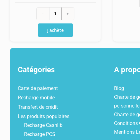
quantité
de
J'achète
Recharge
Orange
Max
30€
Catégories
A prop
Carte de paiement
Blog
Charte de g
Recharge mobile
personnelle
Transfert de crédit
Charte de g
Les produits populaires
Conditions 
Recharge Cashlib
Mentions L
Recharge PCS