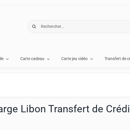
Rechercher:
le
Carte cadeau
Carte jeu vidéo
Transfert de c
rge Libon Transfert de Crédi