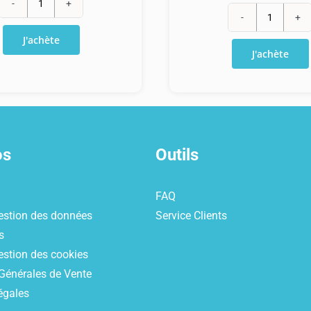
quantité
quantité
de
J'achète
de
Recharge
J'achète
Recharg
Orange
Orange
classique
Holiday
100€
20€
+
50€
os
Outils
FAQ
estion des données
Service Clients
s
estion des cookies
Générales de Vente
égales