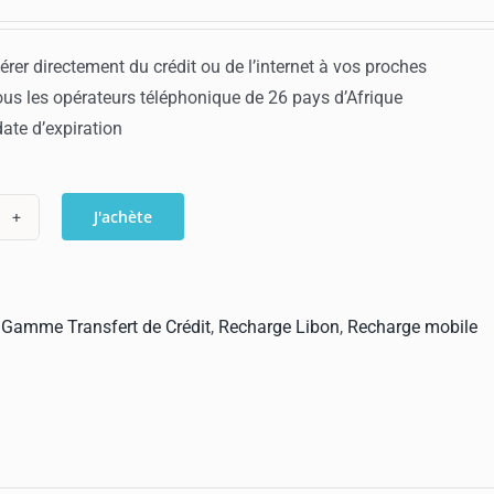
érer directement du crédit ou de l’internet à vos proches
ous les opérateurs téléphonique de 26 pays d’Afrique
ate d’expiration
J'achète
ntité
harge
on
:
Gamme Transfert de Crédit
,
Recharge Libon
,
Recharge mobile
nsfert
dit