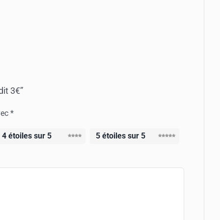
dit 3€”
vec
*
4 étoiles sur 5
5 étoiles sur 5